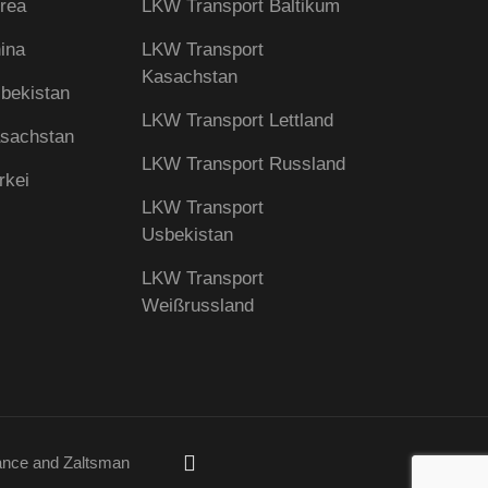
orea
LKW Transport Baltikum
hina
LKW Transport
Kasachstan
sbekistan
LKW Transport Lettland
asachstan
LKW Transport Russland​​
rkei
LKW Transport
Usbekistan
LKW Transport
Weißrussland
ance
and
Zaltsman