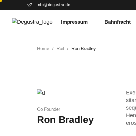
info@degustra.de
Impressum
Bahnfracht
Home
Rail
Ron Bradley
Exer
sita
sequ
Co Founder
Hend
Ron Bradley
eros