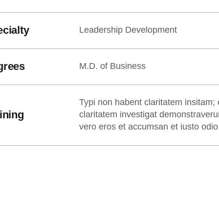
cialty
Leadership Development
grees
M.D. of Business
Typi non habent claritatem insitam; e
ining
claritatem investigat demonstraverun
vero eros et accumsan et iusto odio