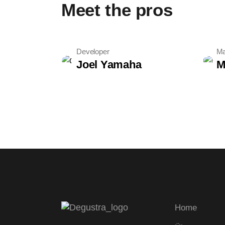
Meet the pros
Developer
Ma
Joel Yamaha
M
Home