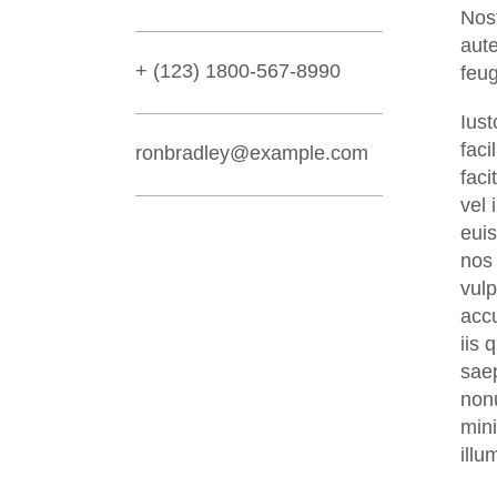
Nost
aute
+ (123) 1800-567-8990
feug
Iust
faci
ronbradley@example.com
faci
vel 
euis
nos 
vulp
accu
iis 
saep
nonu
mini
illu