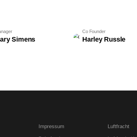
nager
Co Founder
ary Simens
Harley Russle
Impressum
Luftfracht