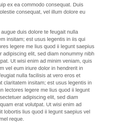
aliquip ex ea commodo consequat. Duis
molestie consequat, vel illum dolore eu
t augue duis dolore te feugait nulla
m insitam; est usus legentis in iis qui
ores legere me lius quod ii legunt saepius
uer adipiscing elit, sed diam nonummy nibh
tpat. Ut wisi enim ad minim veniam, quis
m vel eum iriure dolor in hendrerit in
ugiat nulla facilisis at vero eros et
 claritatem insitam; est usus legentis in
n lectores legere me lius quod ii legunt
nsectetuer adipiscing elit, sed diam
quam erat volutpat. Ut wisi enim ad
 lobortis lius quod ii legunt saepius vel
 mel reque.