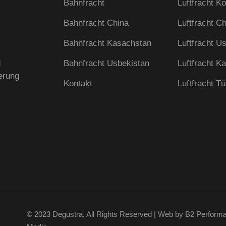
Bahnfracht
Luftfracht K
Bahnfracht China
Luftfracht C
Bahnfracht Kasachstan
Luftfracht U
d
Bahnfracht Usbekistan
Luftfracht K
erung
Kontakt
Luftfracht Tü
© 2023
Degustra
, All Rights Reserved | Web by
B2 Perform