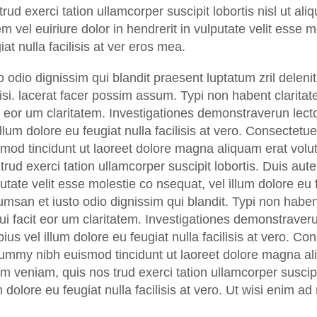
rud exerci tation ullamcorper suscipit lobortis nisl ut 
m vel euiriure dolor in hendrerit in vulputate velit esse 
iat nulla facilisis at ver eros mea.
o odio dignissim qui blandit praesent luptatum zril deleni
lisi. lacerat facer possim assum. Typi non habent claritate
t eor um claritatem. Investigationes demonstraverun lect
illum dolore eu feugiat nulla facilisis at vero. Consectet
mod tincidunt ut laoreet dolore magna aliquam erat volu
trud exerci tation ullamcorper suscipit lobortis. Duis aute
utate velit esse molestie co nsequat, vel illum dolore eu fe
msan et iusto odio dignissim qui blandit. Typi non habent
qui facit eor um claritatem. Investigationes demonstraveru
ius vel illum dolore eu feugiat nulla facilisis at vero. Co
mmy nibh euismod tincidunt ut laoreet dolore magna ali
m veniam, quis nos trud exerci tation ullamcorper suscipit
m dolore eu feugiat nulla facilisis at vero. Ut wisi enim ad