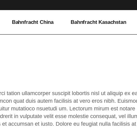
Bahnfracht China
Bahnfracht Kasachstan
ci tation ullamcorper suscipit lobortis nisl ut aliquip e
mcon quat duis autem facilisis at vero eros nibh. Euismod 
itur mutatioco nsuetudi um. Lectorum mirum est notare u
rerit in vulputate velit esse molestie consequat, vel illum
 et accumsan et iusto. Dolore eu feugiat nulla facilisis 