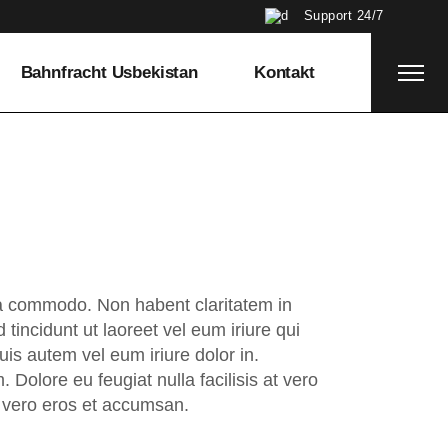
Support 24/7
Bahnfracht Usbekistan
Kontakt
x ea commodo. Non habent claritatem in
tincidunt ut laoreet vel eum iriure qui
is autem vel eum iriure dolor in.
. Dolore eu feugiat nulla facilisis at vero
at vero eros et accumsan.